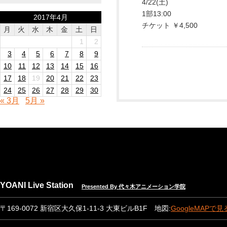
4/22(土)
1部13:00
2017年4月
チケット ￥4,500
月
火
水
木
金
土
日
1
2
3
4
5
6
7
8
9
10
11
12
13
14
15
16
17
18
19
20
21
22
23
24
25
26
27
28
29
30
« 3月
5月 »
YOANI Live Station
Presented By 代々木アニメーション学院
〒169-0072 新宿区大久保1-11-3 大東ビルB1F 地図:
GoogleMAPで見