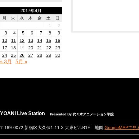
2017年4月
月
火
水
木
金
土
日
1
2
3
4
5
6
7
8
9
10
11
12
13
14
15
16
17
18
19
20
21
22
23
24
25
26
27
28
29
30
« 3月
5月 »
YOANI Live Station
Presented By 代々木アニメーション学院
〒169-0072 新宿区大久保1-11-3 大東ビルB1F 地図:
GoogleMAPで見