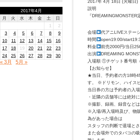
2017年 4月 18日 (火曜日)
説明
2017年4月
『DREAMINGMONSTE
月
火
水
木
金
土
日
1
2
会場
代アニLIVEステー
3
4
5
6
7
8
9
時間
open19:00/start19:
10
11
12
13
14
15
16
料金
前売2000円/当日2
17
18
19
20
21
22
23
出演
DREAMING MONS
24
25
26
27
28
29
30
入場順 ①チゲット番号順
« 3月
5月 »
【お知らせ】
★当日、予約者の方18時
す。 ※ドリモン、ハイス
当日券の方は予約者の入場
・近隣の店舗等には絶対に
※撮影、録画、録音などは
※入場/再入場時及び、物
為があった場合は
スタッフの判断で退場とさ
また会場外でのタバコの