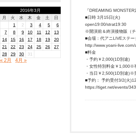
2016年3月
『DREAMING MONST
■日時 3月15日(火)
月
火
水
木
金
土
日
open19:00/strat19:30
1
2
3
4
5
6
※開演前＆終演後物販（チ
7
8
9
10
11
12
13
■会場：代アニLIVEステ
14
15
16
17
18
19
20
http://www.yoani-live.com/
21
22
23
24
25
26
27
■料金
28
29
30
31
・予約￥2,000(1D別途)
« 2月
4月 »
・女性特別料金￥1,000
・当日￥2,500(1D別途)
■予約： 予約受付3/2(火)1
https://tiget.net/events/34