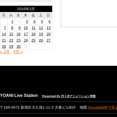
2016年3月
月
火
水
木
金
土
日
1
2
3
4
5
6
7
8
9
10
11
12
13
14
15
16
17
18
19
20
21
22
23
24
25
26
27
28
29
30
31
« 2月
4月 »
YOANI Live Station
Presented By 代々木アニメーション学院
〒169-0072 新宿区大久保1-11-3 大東ビルB1F 地図:
GoogleMAPで見