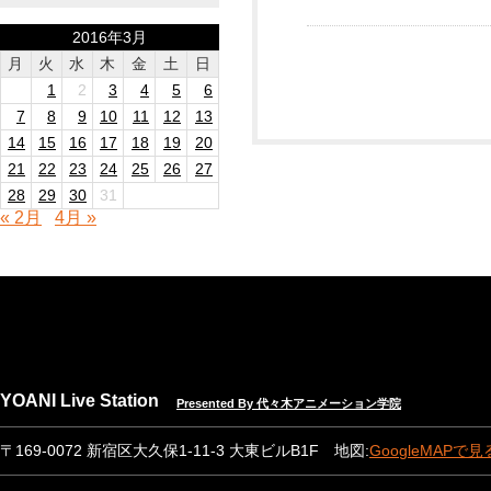
2016年3月
月
火
水
木
金
土
日
1
2
3
4
5
6
7
8
9
10
11
12
13
14
15
16
17
18
19
20
21
22
23
24
25
26
27
28
29
30
31
« 2月
4月 »
YOANI Live Station
Presented By 代々木アニメーション学院
〒169-0072 新宿区大久保1-11-3 大東ビルB1F 地図:
GoogleMAPで見