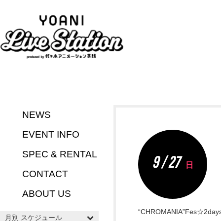
NEWS
EVENT INFO
SPEC & RENTAL
9 / 27
日
CONTACT
ABOUT US
“CHROMANIA”Fes☆2days
月別 スケジュール