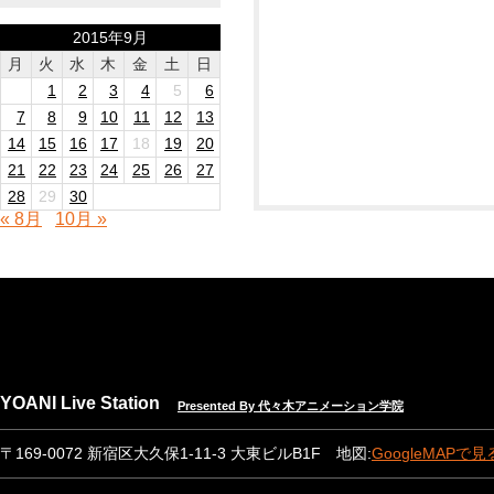
2015年9月
月
火
水
木
金
土
日
1
2
3
4
5
6
7
8
9
10
11
12
13
14
15
16
17
18
19
20
21
22
23
24
25
26
27
28
29
30
« 8月
10月 »
YOANI Live Station
Presented By 代々木アニメーション学院
〒169-0072 新宿区大久保1-11-3 大東ビルB1F 地図:
GoogleMAPで見