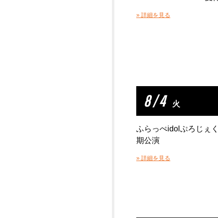
» 詳細を見る
8 / 4
火
ふらっぺidolぷろじ
期公演
» 詳細を見る