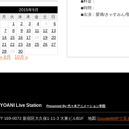
◾︎料金：
◾︎時間：
2015年9月
◾︎出演：愛璃/きゃすみん/聖
月
火
水
木
金
土
日
1
2
3
4
5
6
7
8
9
10
11
12
13
14
15
16
17
18
19
20
21
22
23
24
25
26
27
28
29
30
« 8月
10月 »
YOANI Live Station
Presented By 代々木アニメーション学院
〒169-0072 新宿区大久保1-11-3 大東ビルB1F 地図:
GoogleMAPで見