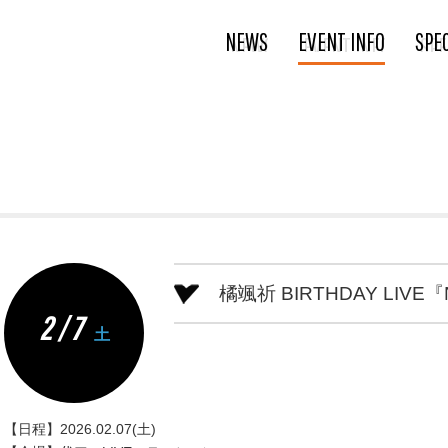
NEWS
EVENT INFO
SPE
橘颯祈 BIRTHDAY LIVE『N
2 / 7
土
【日程】2026.02.07(土)