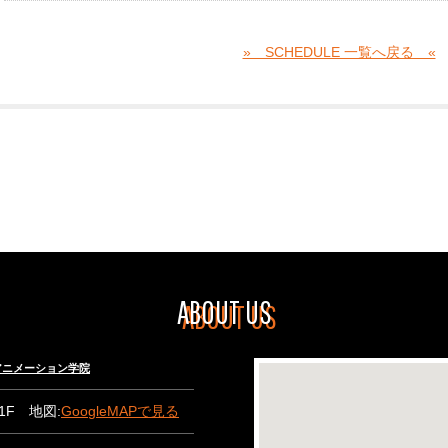
» SCHEDULE 一覧へ戻る «
ABOUT US
々木アニメーション学院
B1F 地図:
GoogleMAPで見る