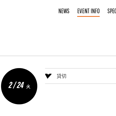
NEWS
EVENT INFO
SPE
貸切
2 / 24
火