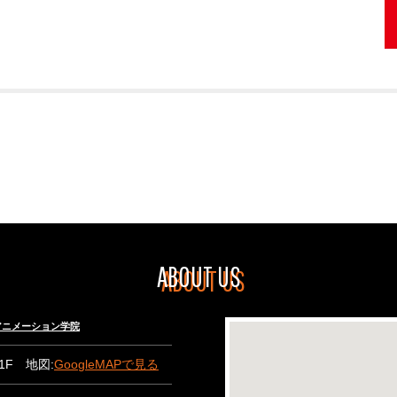
ABOUT US
々木アニメーション学院
B1F 地図:
GoogleMAPで見る