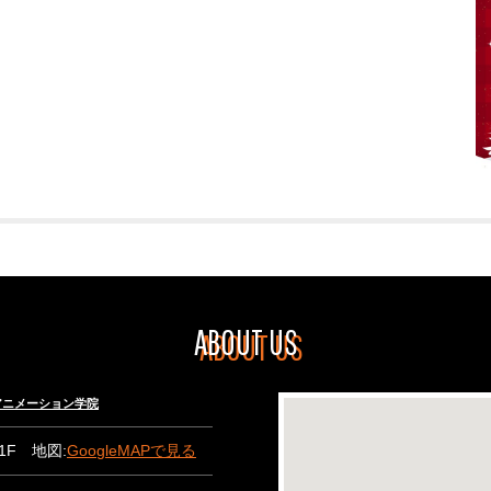
ABOUT US
々木アニメーション学院
B1F 地図:
GoogleMAPで見る