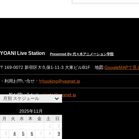
NEWS
EVENT INFO
YOANI Live Station
Presented By 代々木アニメーション学院
SPEC & RENTAL
〒169-0072 新宿区大久保1-11-3 大東ビルB1F 地図:
GoogleMAPで見
CONTACT
・利用お問い合せ：
lsbooking@yagnet.jp
ABOUT US
・一般お問い合わせ：
lsinfo@yagnet.jp
月別 スケジュール
2025年11月
月
火
水
木
金
土
日
1
2
3
4
5
6
7
8
9