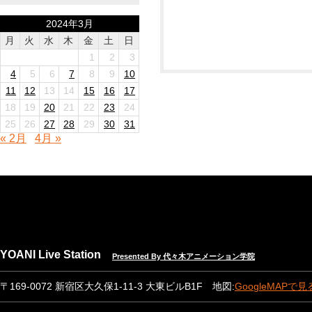
2024年3月
月
火
水
木
金
土
日
1
2
3
4
5
6
7
8
9
10
11
12
13
14
15
16
17
18
19
20
21
22
23
24
25
26
27
28
29
30
31
« 2月
4月 »
YOANI Live Station
Presented By 代々木アニメーション学院
〒169-0072 新宿区大久保1-11-3 大東ビルB1F 地図:
GoogleMAPで見