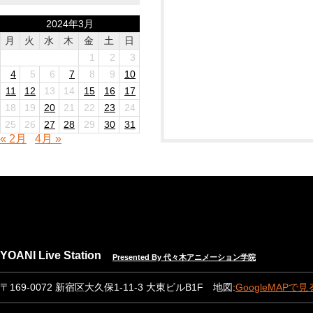
2024年3月
月
火
水
木
金
土
日
1
2
3
4
5
6
7
8
9
10
11
12
13
14
15
16
17
18
19
20
21
22
23
24
25
26
27
28
29
30
31
« 2月
4月 »
YOANI Live Station
Presented By 代々木アニメーション学院
〒169-0072 新宿区大久保1-11-3 大東ビルB1F 地図:
GoogleMAPで見