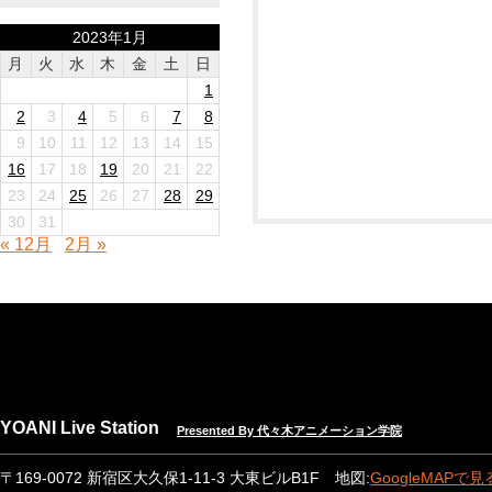
2023年1月
月
火
水
木
金
土
日
1
2
3
4
5
6
7
8
9
10
11
12
13
14
15
16
17
18
19
20
21
22
23
24
25
26
27
28
29
30
31
« 12月
2月 »
YOANI Live Station
Presented By 代々木アニメーション学院
〒169-0072 新宿区大久保1-11-3 大東ビルB1F 地図:
GoogleMAPで見