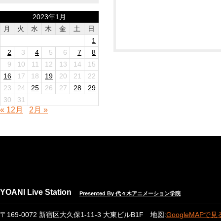
2023年1月
月
火
水
木
金
土
日
1
2
3
4
5
6
7
8
9
10
11
12
13
14
15
16
17
18
19
20
21
22
23
24
25
26
27
28
29
30
31
« 12月
2月 »
YOANI Live Station
Presented By 代々木アニメーション学院
〒169-0072 新宿区大久保1-11-3 大東ビルB1F 地図:
GoogleMAPで見