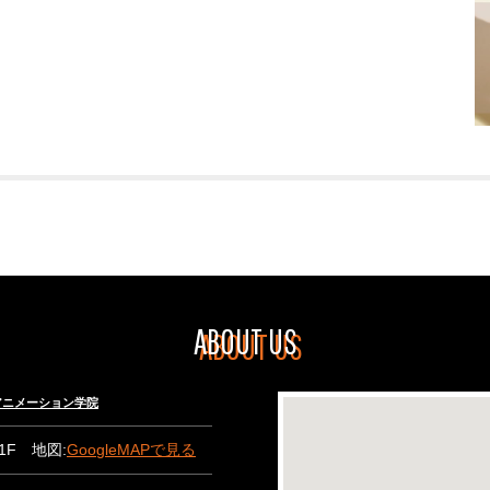
ABOUT US
々木アニメーション学院
B1F 地図:
GoogleMAPで見る