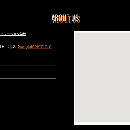
ABOUT US
々木アニメーション学院
B1F 地図:
GoogleMAPで見る