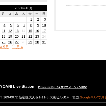
2021年10月
月
火
水
木
金
土
日
1
2
3
4
5
6
7
8
9
10
11
12
13
14
15
16
17
18
19
20
21
22
23
24
25
26
27
28
29
30
31
« 9月
11月 »
YOANI Live Station
Presented By 代々木アニメーション学院
〒169-0072 新宿区大久保1-11-3 大東ビルB1F 地図:
GoogleMAPで見