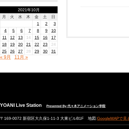
2021年10月
月
火
水
木
金
土
日
1
2
3
4
5
6
7
8
9
10
11
12
13
14
15
16
17
18
19
20
21
22
23
24
25
26
27
28
29
30
31
« 9月
11月 »
YOANI Live Station
Presented By 代々木アニメーション学院
〒169-0072 新宿区大久保1-11-3 大東ビルB1F 地図:
GoogleMAPで見