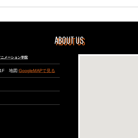
ABOUT US
々木アニメーション学院
B1F 地図:
GoogleMAPで見る