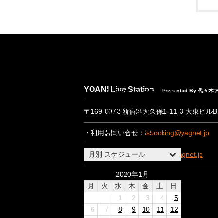
NEWS
EVENT INFO
YOANI Live Station
SPEC & RENTAL
Presented By 代
CONTACT
〒169-0072 新宿区大久保1-11-3 大東ビル
ABOUT US
・利用お問い合せ：
lsbooking@yagnet.jp
・一般お問い合わせ：
lsinfo@yagnet.jp
月別 スケジュール
2020年1月
月
火
水
木
金
土
日
1
2
3
4
5
6
7
8
9
10
11
12