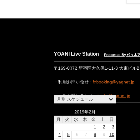
NEWS
EVENT INFO
YOANI Live Station
Presented By 代
SPEC & RENTAL
〒169-0072 新宿区大久保1-11-3 大東ビル
CONTACT
・利用お問い合せ：
lsbooking@yagnet.jp
ABOUT US
・一般お問い合わせ：
lsinfo@yagnet.jp
月別 スケジュール
2019年2月
月
火
水
木
金
土
日
1
2
3
4
5
6
7
8
9
10