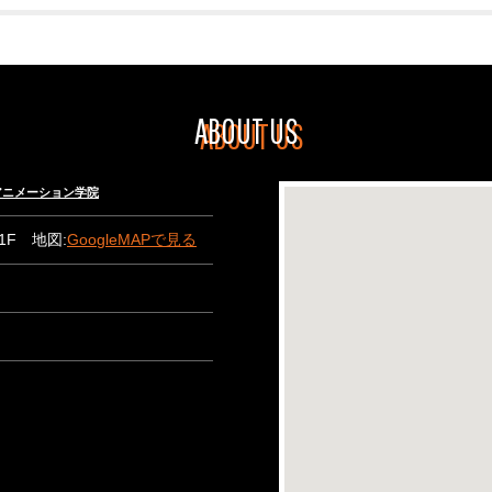
ABOUT US
々木アニメーション学院
B1F 地図:
GoogleMAPで見る