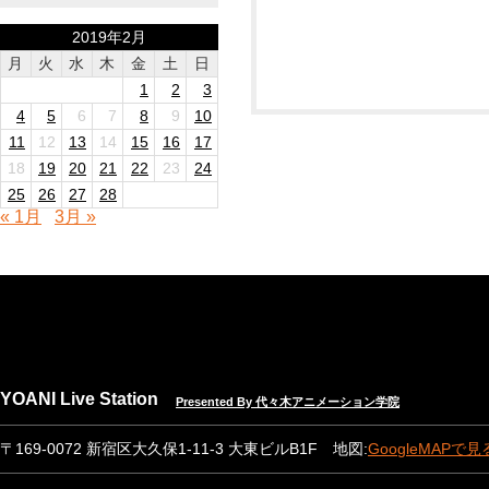
2019年2月
月
火
水
木
金
土
日
1
2
3
4
5
6
7
8
9
10
11
12
13
14
15
16
17
18
19
20
21
22
23
24
25
26
27
28
« 1月
3月 »
YOANI Live Station
Presented By 代々木アニメーション学院
〒169-0072 新宿区大久保1-11-3 大東ビルB1F 地図:
GoogleMAPで見