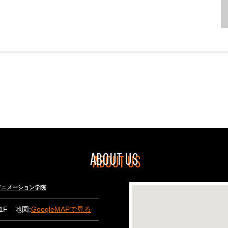
ABOUT US
々木アニメーション学院
B1F 地図:
GoogleMAPで見る