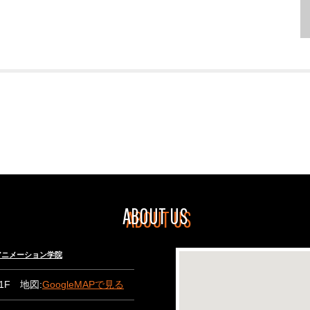
ABOUT US
々木アニメーション学院
B1F 地図:
GoogleMAPで見る