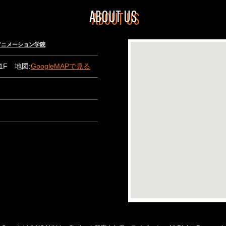
ABOUT US
々木アニメーション学院
B1F 地図:
GoogleMAPで見る