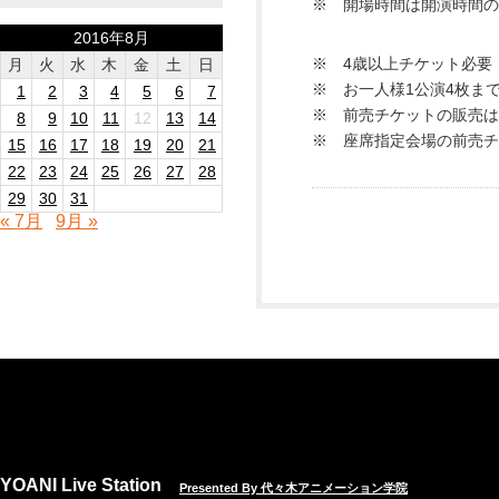
※ 開場時間は開演時間の
2016年8月
※ 4歳以上チケット必要
月
火
水
木
金
土
日
※ お一人様1公演4枚ま
1
2
3
4
5
6
7
※ 前売チケットの販売は
8
9
10
11
12
13
14
※ 座席指定会場の前売チ
15
16
17
18
19
20
21
22
23
24
25
26
27
28
29
30
31
« 7月
9月 »
YOANI Live Station
Presented By 代々木アニメーション学院