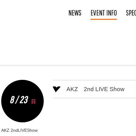
NEWS
EVENT INFO
SPE
AKZ 2nd LIVE Show
8 / 23
日
AKZ 2ndLIVEShow