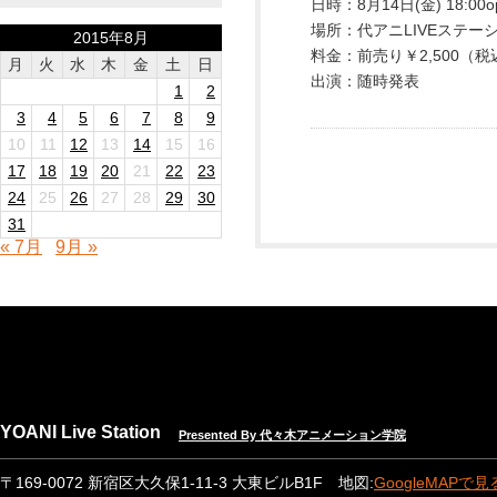
日時：8月14日(金) 18:00o
場所：代アニLIVEステーションhtt
2015年8月
料金：前売り￥2,500（税
月
火
水
木
金
土
日
出演：随時発表
1
2
3
4
5
6
7
8
9
10
11
12
13
14
15
16
17
18
19
20
21
22
23
24
25
26
27
28
29
30
31
« 7月
9月 »
YOANI Live Station
Presented By 代々木アニメーション学院
〒169-0072 新宿区大久保1-11-3 大東ビルB1F 地図:
GoogleMAPで見