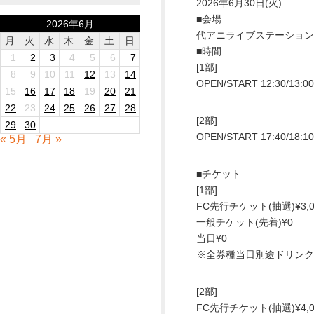
2026年6月30日(火)
■会場
2026年6月
代アニライブステーション
月
火
水
木
金
土
日
■時間
1
2
3
4
5
6
7
[1部]
8
9
10
11
12
13
14
OPEN/START 12:30/13:00
15
16
17
18
19
20
21
22
23
24
25
26
27
28
[2部]
29
30
OPEN/START 17:40/18:10
« 5月
7月 »
■チケット
[1部]
FC先行チケット(抽選)¥3,0
一般チケット(先着)¥0
当日¥0
※全券種当日別途ドリンク
[2部]
FC先行チケット(抽選)¥4,0