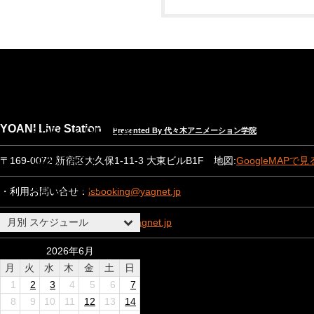
NEWS
EVENT INFO
YOANI Live Station
SPEC & RENTAL
Presented By 代々木アニメーション学院
CONTACT
〒169-0072 新宿区大久保1-11-3 大東ビルB1F 地図:
GoogleMAPで見
ABOUT US
・利用お問い合せ：
lsbooking@yagnet.jp
月別 スケジュール
・一般お問い合わせ：
lsinfo@yagnet.jp
2026年6月
月
火
水
木
金
土
日
1
2
3
4
5
6
7
8
9
10
11
12
13
14