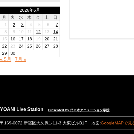
2026年6月
月
火
水
木
金
土
日
1
2
3
4
5
6
7
8
9
10
11
12
13
14
15
16
17
18
19
20
21
22
23
24
25
26
27
28
29
30
« 5月
7月 »
YOANI Live Station
Presented By 代々木アニメーション学院
〒169-0072 新宿区大久保1-11-3 大東ビルB1F 地図:
GoogleMAPで見