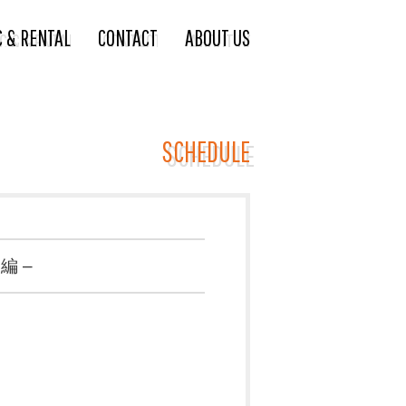
C & RENTAL
CONTACT
ABOUT US
SCHEDULE
編 –