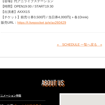
【会場】代アニライブステーション
【時間】OPEN19:00 / START19:30
【出演者】AXXX1S
【チケット】前売り券3,500円 / 当日券4,000円(＋各1Drink)
販売URL：
https://t.livepocket.jp/e/ax260429
» SCHEDULE 一覧へ戻る «
ABOUT US
々木アニメーション学院