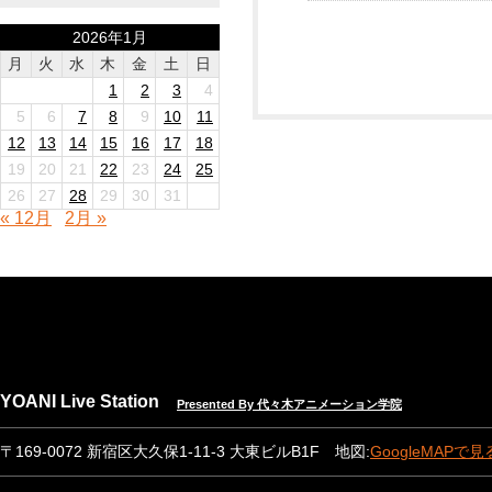
2026年1月
月
火
水
木
金
土
日
1
2
3
4
5
6
7
8
9
10
11
12
13
14
15
16
17
18
19
20
21
22
23
24
25
26
27
28
29
30
31
« 12月
2月 »
YOANI Live Station
Presented By 代々木アニメーション学院
〒169-0072 新宿区大久保1-11-3 大東ビルB1F 地図:
GoogleMAPで見