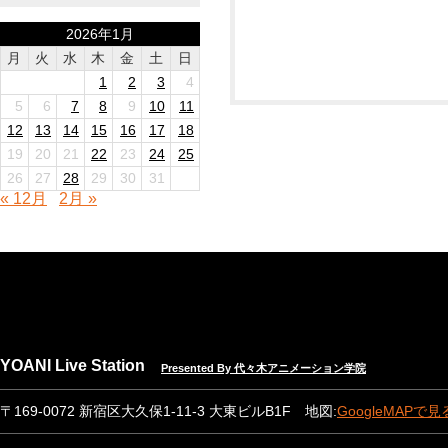
2026年1月
月
火
水
木
金
土
日
1
2
3
4
5
6
7
8
9
10
11
12
13
14
15
16
17
18
19
20
21
22
23
24
25
26
27
28
29
30
31
« 12月
2月 »
YOANI Live Station
Presented By 代々木アニメーション学院
〒169-0072 新宿区大久保1-11-3 大東ビルB1F 地図:
GoogleMAPで見