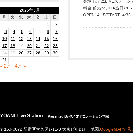
会場:代アニLIVEステーシ
料金:前売¥4,000/当日¥4,5
2025年3月
OPEN14:15/START14:35
月
火
水
木
金
土
日
1
2
3
4
5
6
7
8
9
10
11
12
13
14
15
16
17
18
19
20
21
22
23
24
25
26
27
28
29
30
31
« 2月
4月 »
YOANI Live Station
Presented By 代々木アニメーション学院
〒169-0072 新宿区大久保1-11-3 大東ビルB1F 地図:
GoogleMAPで見