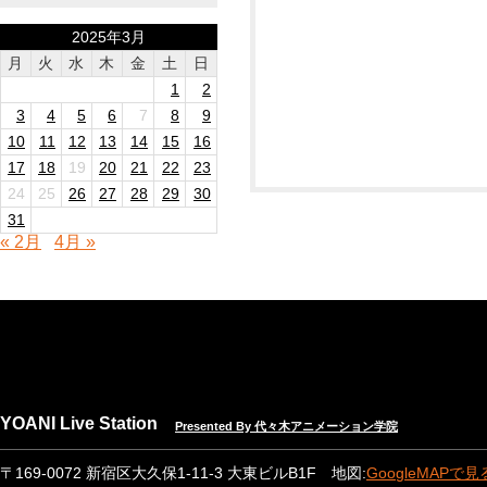
2025年3月
月
火
水
木
金
土
日
1
2
3
4
5
6
7
8
9
10
11
12
13
14
15
16
17
18
19
20
21
22
23
24
25
26
27
28
29
30
31
« 2月
4月 »
YOANI Live Station
Presented By 代々木アニメーション学院
〒169-0072 新宿区大久保1-11-3 大東ビルB1F 地図:
GoogleMAPで見