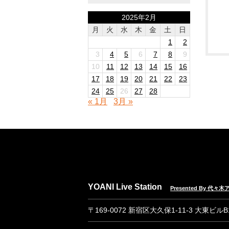
2025年2月
月
火
水
木
金
土
日
1
2
3
4
5
6
7
8
9
10
11
12
13
14
15
16
17
18
19
20
21
22
23
24
25
26
27
28
« 1月
3月 »
YOANI Live Station
Presented By 代
〒169-0072 新宿区大久保1-11-3 大東ビル