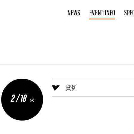
NEWS
EVENT INFO
SPE
貸切
2 / 18
火