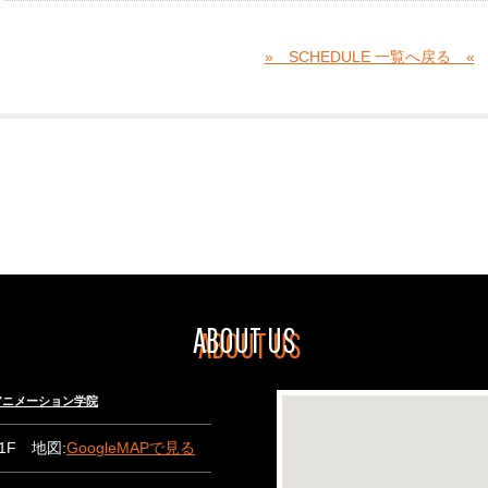
» SCHEDULE 一覧へ戻る «
ABOUT US
々木アニメーション学院
B1F 地図:
GoogleMAPで見る