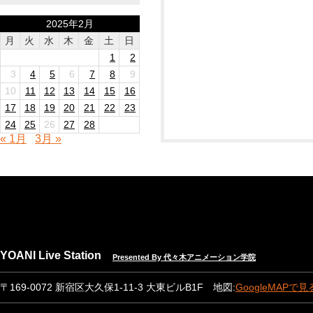
2025年2月
月
火
水
木
金
土
日
1
2
3
4
5
6
7
8
9
10
11
12
13
14
15
16
17
18
19
20
21
22
23
24
25
26
27
28
« 1月
3月 »
YOANI Live Station
Presented By 代々木アニメーション学院
〒169-0072 新宿区大久保1-11-3 大東ビルB1F 地図:
GoogleMAPで見