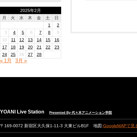
2025年2月
月
火
水
木
金
土
日
1
2
3
4
5
6
7
8
9
10
11
12
13
14
15
16
17
18
19
20
21
22
23
24
25
26
27
28
« 1月
3月 »
YOANI Live Station
Presented By 代々木アニメーション学院
〒169-0072 新宿区大久保1-11-3 大東ビルB1F 地図:
GoogleMAPで見