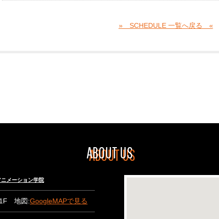
» SCHEDULE 一覧へ戻る «
ABOUT US
々木アニメーション学院
B1F 地図:
GoogleMAPで見る