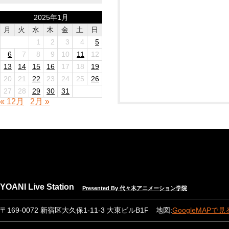
2025年1月
月
火
水
木
金
土
日
1
2
3
4
5
6
7
8
9
10
11
12
13
14
15
16
17
18
19
20
21
22
23
24
25
26
27
28
29
30
31
« 12月
2月 »
YOANI Live Station
Presented By 代々木アニメーション学院
〒169-0072 新宿区大久保1-11-3 大東ビルB1F 地図:
GoogleMAPで見