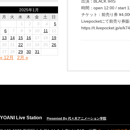
出演：BLACK IRIS
時間：open 12:00 / start 1
2025年1月
チケット：前売り券 ¥4,000
月
火
水
木
金
土
日
Livepocketにて前売り券
1
2
3
4
5
https://t.livepocket.jp/e/k7
6
7
8
9
10
11
12
13
14
15
16
17
18
19
20
21
22
23
24
25
26
27
28
29
30
31
« 12月
2月 »
YOANI Live Station
Presented By 代々木アニメーション学院