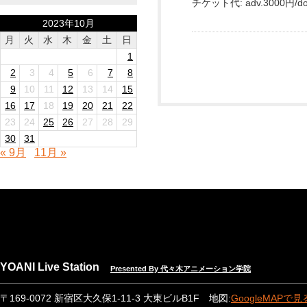
チケット代: adv.3000円/do
2023年10月
月
火
水
木
金
土
日
1
2
3
4
5
6
7
8
9
10
11
12
13
14
15
16
17
18
19
20
21
22
23
24
25
26
27
28
29
30
31
« 9月
11月 »
YOANI Live Station
Presented By 代々木アニメーション学院
〒169-0072 新宿区大久保1-11-3 大東ビルB1F 地図:
GoogleMAPで見