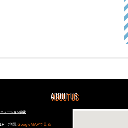
ABOUT US
々木アニメーション学院
B1F 地図:
GoogleMAPで見る