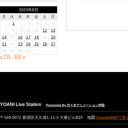
2023年8月
月
火
水
木
金
土
日
1
2
3
4
5
6
7
8
9
10
11
12
13
14
15
16
17
18
19
20
21
22
23
24
25
26
27
28
29
30
31
« 7月
9月 »
YOANI Live Station
Presented By 代々木アニメーション学院
〒169-0072 新宿区大久保1-11-3 大東ビルB1F 地図:
GoogleMAPで見