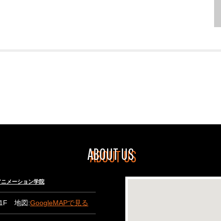
ABOUT US
々木アニメーション学院
B1F 地図:
GoogleMAPで見る